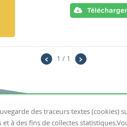
Télécharge
1 / 1
auvegarde des traceurs textes (cookies) s
Articles
S
et à des fins de collectes statistiques.V
Tous les articles
Co