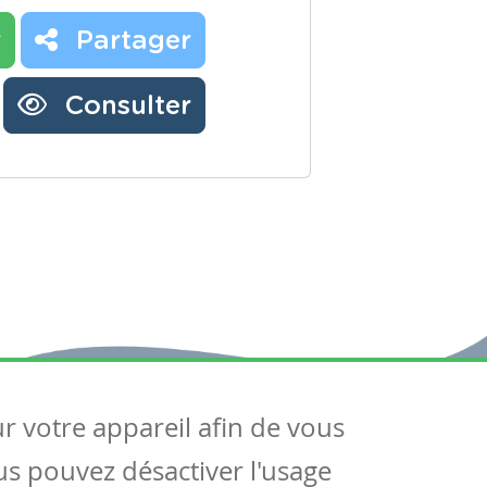
r
Partager
Consulter
ur votre appareil afin de vous
uivez-nous
ous pouvez désactiver l'usage
ntactez-nous