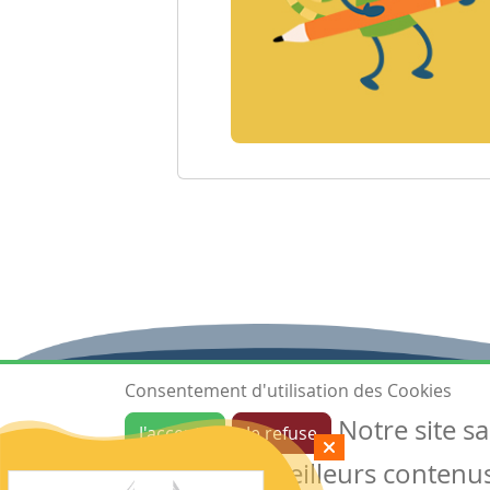
Consentement d'utilisation des Cookies
Notre site s
J'accepte
Je refuse
Ressources
garantir de meilleurs contenus 
Les ressources