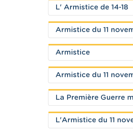
Fondamental
Eveil histor
L' Armistice de 14-18
Niveau
Cours
Lucie Libert
Fondamental
Eveil histor
Armistice du 11 nove
Niveau
Cours
luc schevenels
Fondamental
Eveil histor
Armistice
Niveau
Cours
Majo Taeter
Fondamental
Eveil histor
Armistice du 11 novem
Niveau
Cours
Véronique Hoessels
Fondamental
Eveil histor
La Première Guerre 
Niveau
Cours
Bérenger Buchet
Fondamental
Eveil histor
L'Armistice du 11 no
Niveau
Cours
Bérenger Buchet