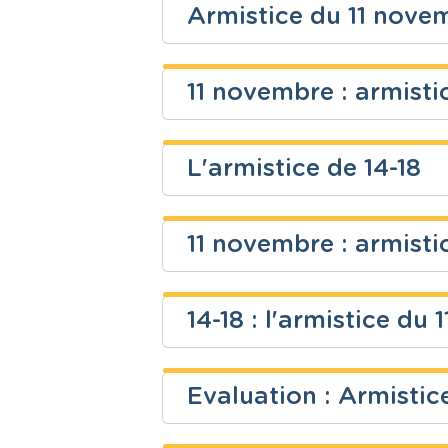
Fondamental
Eveil histor
Armistice du 11 novem
Niveau
Cours
Fabienne Evrard
Fondamental
Eveil histor
11 novembre : armistic
Niveau
Cours
Fondamental
Eveil histor
L'armistice de 14-18
Niveau
Cours
dimitri charlier
Fondamental
Eveil histor
11 novembre : armisti
Niveau
Cours
Fondamental
Eveil histor
14-18 : l'armistice du
Niveau
Cours
Sébastien Lemmens
Fondamental
Eveil histor
Evaluation : Armistic
Niveau
Cours