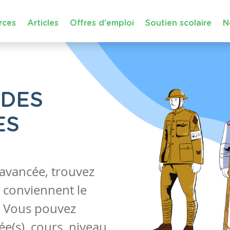
rces
Articles
Offres d'emploi
Soutien scolaire
N
 DES
ES
 avancée, trouvez
 conviennent le
s. Vous pouvez
e(s), cours, niveau