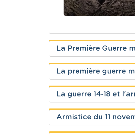
La Première Guerre 
Sébastien Lemmens
La première guerre mo
Niveau
Cours
Andrée Otte
Fondamental
Eveil histor
La guerre 14-18 et l'
Niveau
Cours
Christelle Lemaire
Fondamental
Eveil histor
Armistice du 11 nove
Niveau
Cours
e e