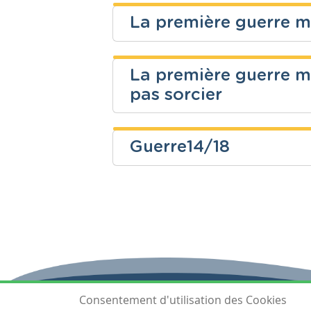
Secondaire
Histoire
La première guerre m
Niveau
Cours
nadia echadi
La première guerre mo
Fondamental
Eveil histor
Niveau
Cours
pas sorcier
Fondamental
Eveil histor
Christophe Polomé
Guerre14/18
Niveau
Cours
isabelle deprez
Fondamental
Eveil histor
Niveau
Cours
Fondamental
Eveil histor
Consentement d'utilisation des Cookies