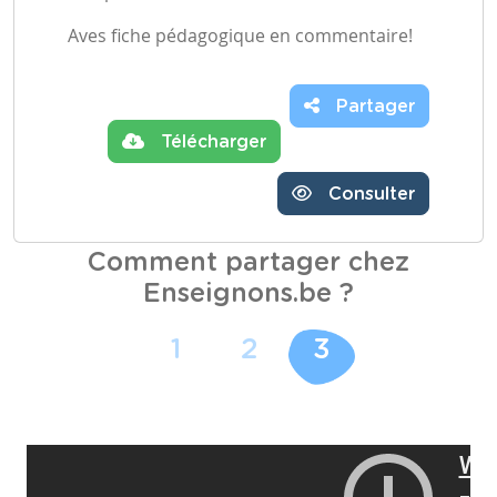
Aves fiche pédagogique en commentaire!
Partager
Télécharger
Consulter
Comment partager chez
Enseignons.be ?
1
2
3