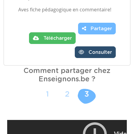
Aves fiche pédagogique en commentaire!
Partager
Télécharger
Consulter
Comment partager chez
Enseignons.be ?
1
2
3