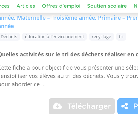
Dans le cours :
FMTTN (Formation Manuelle Techniqu
de niveau
Maternelle – Accueil, Maternelle – Premiè
année, Maternelle – Troisième année, Primaire – Pr
année
Déchets
éducation à l'environnement
recyclage
tri
Quelles activités sur le tri des déchets réaliser en 
Cette fiche a pour objectif de vous présenter une sélec
sensibiliser vos élèves au tri des déchets. Vous y trou
pour aborder ce …
Télécharger
P