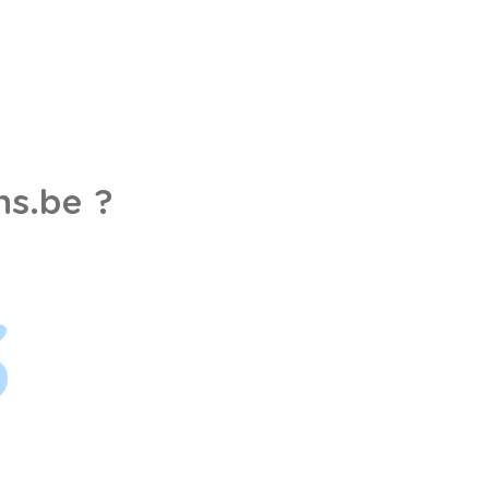
s.be ?
3