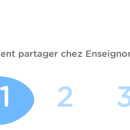
nt partager chez Enseignon
1
2