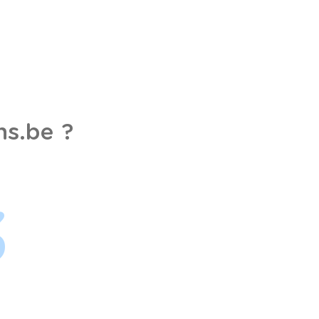
s.be ?
3