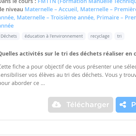
Dans le cours :
FMTTN (Formation Manuelle Techniqu
de niveau
Maternelle – Accueil, Maternelle – Premiè
année, Maternelle – Troisième année, Primaire – Pr
année
Déchets
éducation à l'environnement
recyclage
tri
Quelles activités sur le tri des déchets réaliser en 
Cette fiche a pour objectif de vous présenter une sélec
sensibiliser vos élèves au tri des déchets. Vous y trou
pour aborder ce …
Télécharger
P