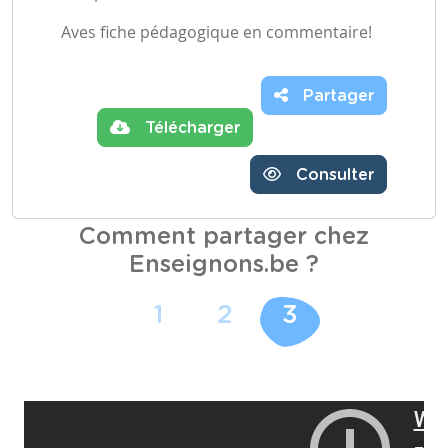
Aves fiche pédagogique en commentaire!
Partager
Télécharger
Consulter
Comment partager chez
Enseignons.be ?
1
2
3