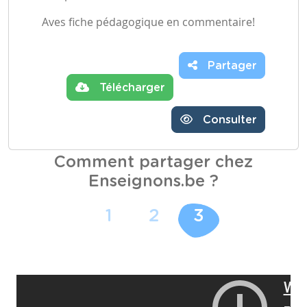
Aves fiche pédagogique en commentaire!
Partager
Télécharger
Consulter
Comment partager chez
Enseignons.be ?
1
2
3