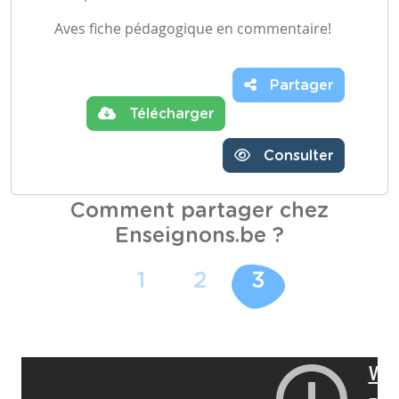
Aves fiche pédagogique en commentaire!
Partager
Télécharger
Consulter
Comment partager chez
Enseignons.be ?
1
2
3