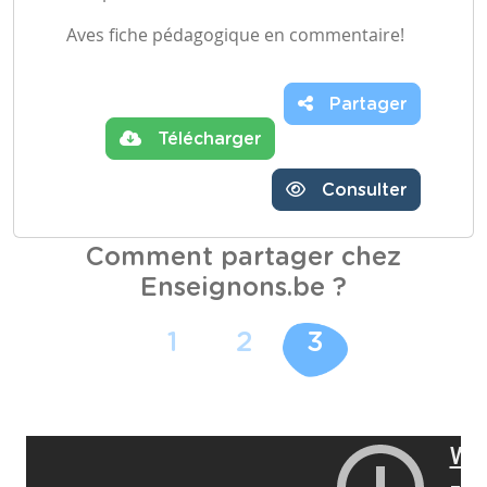
Aves fiche pédagogique en commentaire!
Partager
Télécharger
Consulter
Comment partager chez
Enseignons.be ?
1
2
3