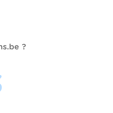
s.be ?
3