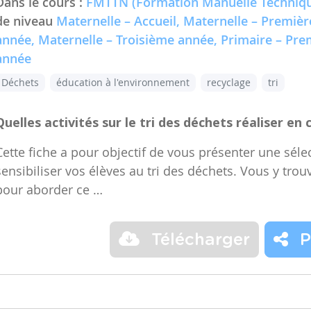
Dans le cours :
FMTTN (Formation Manuelle Techniqu
de niveau
Maternelle – Accueil, Maternelle – Premiè
année, Maternelle – Troisième année, Primaire – Pr
année
Déchets
éducation à l'environnement
recyclage
tri
Quelles activités sur le tri des déchets réaliser en 
Cette fiche a pour objectif de vous présenter une sélec
sensibiliser vos élèves au tri des déchets. Vous y trou
pour aborder ce …
Télécharger
P