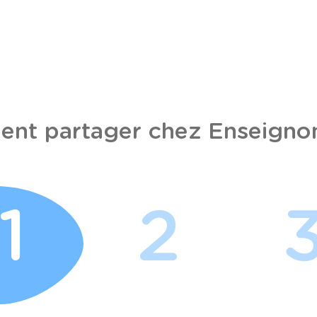
nt partager chez Enseignon
1
2