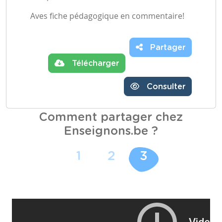
Aves fiche pédagogique en commentaire!
Partager
Télécharger
Consulter
Comment partager chez
Enseignons.be ?
1
2
3