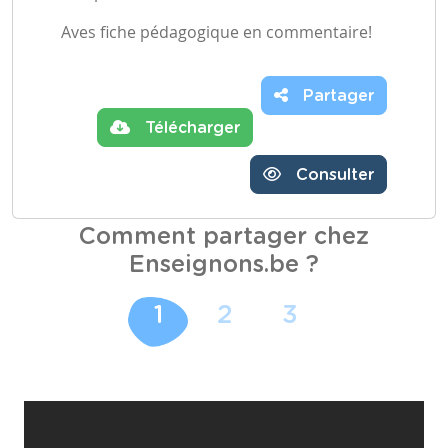
Aves fiche pédagogique en commentaire!
Partager
Télécharger
Consulter
Comment partager chez
Enseignons.be ?
1
2
3