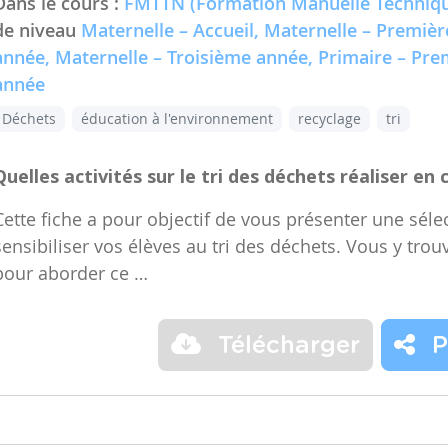
Dans le cours :
FMTTN (Formation Manuelle Techniqu
de niveau
Maternelle – Accueil, Maternelle – Premiè
année, Maternelle – Troisième année, Primaire – Pr
année
Déchets
éducation à l'environnement
recyclage
tri
Quelles activités sur le tri des déchets réaliser en 
Cette fiche a pour objectif de vous présenter une sélec
sensibiliser vos élèves au tri des déchets. Vous y trou
pour aborder ce …
Télécharger
P