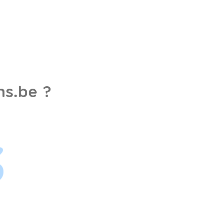
s.be ?
3