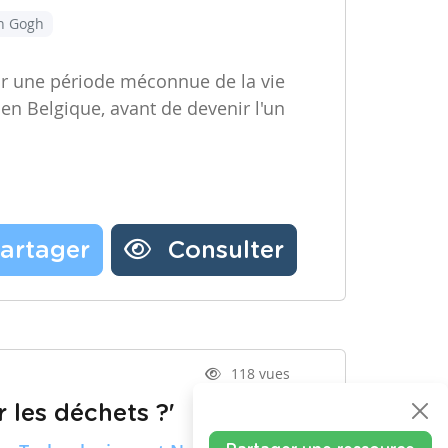
an Gogh
ir une période méconnue de la vie
 en Belgique, avant de devenir l'un
artager
Consulter
118 vues
 les déchets ?'