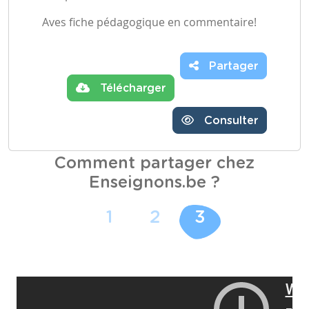
Aves fiche pédagogique en commentaire!
Partager
Télécharger
Consulter
Comment partager chez
Enseignons.be ?
1
2
3