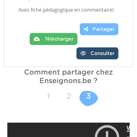
Aves fiche pédagogique en commentaire!
Partager
Télécharger
Consulter
Comment partager chez
Enseignons.be ?
1
2
3