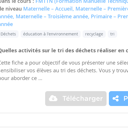
Dans le cours :
FMTTN (Formation Manuelle Techniqu
de niveau
Maternelle – Accueil, Maternelle – Premiè
année, Maternelle – Troisième année, Primaire – Pr
année
Déchets
éducation à l'environnement
recyclage
tri
Quelles activités sur le tri des déchets réaliser en 
Cette fiche a pour objectif de vous présenter une sélec
sensibiliser vos élèves au tri des déchets. Vous y trou
pour aborder ce …
Télécharger
P