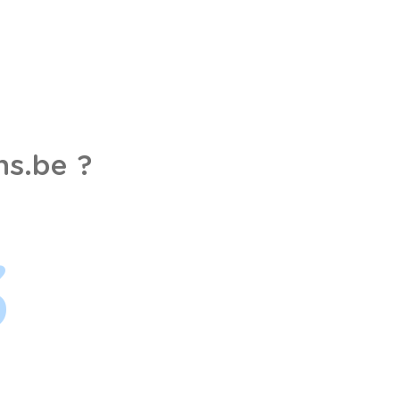
s.be ?
3