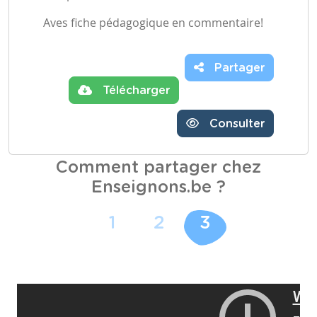
Aves fiche pédagogique en commentaire!
Partager
Télécharger
Consulter
Comment partager chez
Enseignons.be ?
1
2
3