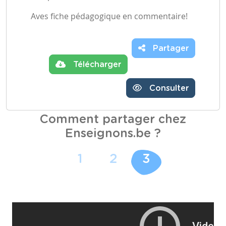
Aves fiche pédagogique en commentaire!
Partager
Télécharger
Consulter
Comment partager chez
Enseignons.be ?
1
2
3