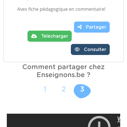
Aves fiche pédagogique en commentaire!
Partager
Télécharger
Consulter
Comment partager chez
Enseignons.be ?
1
2
3