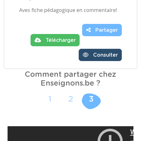
Aves fiche pédagogique en commentaire!
Partager
Télécharger
Consulter
Comment partager chez
Enseignons.be ?
1
2
3