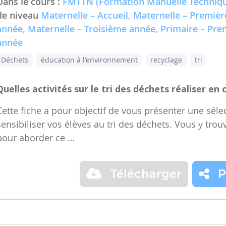
Dans le cours :
FMTTN (Formation Manuelle Techniqu
de niveau
Maternelle – Accueil, Maternelle – Premiè
année, Maternelle – Troisième année, Primaire – Pr
année
Déchets
éducation à l'environnement
recyclage
tri
Quelles activités sur le tri des déchets réaliser en 
Cette fiche a pour objectif de vous présenter une sélec
sensibiliser vos élèves au tri des déchets. Vous y trou
pour aborder ce …
Télécharger
P