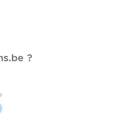
s.be ?
3