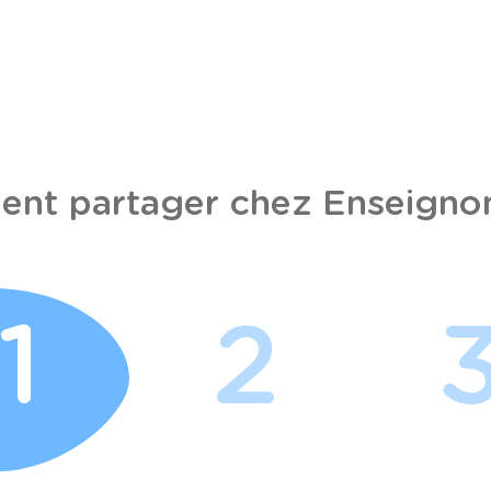
nt partager chez Enseignon
1
2