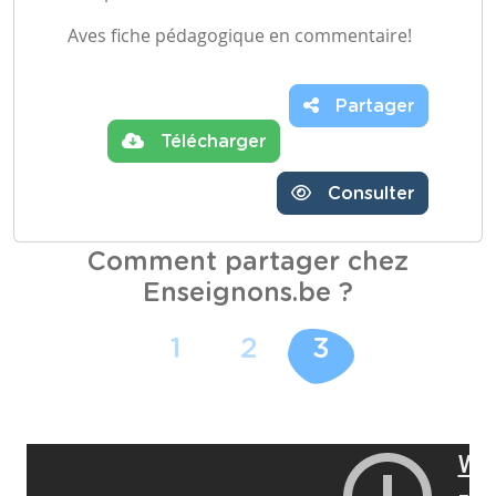
Aves fiche pédagogique en commentaire!
Partager
Télécharger
Consulter
Comment partager chez
Enseignons.be ?
1
2
3