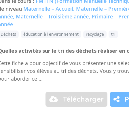
Dans le cours :
FMTTN (Formation Manuelle Techniqu
de niveau
Maternelle – Accueil, Maternelle – Premiè
année, Maternelle – Troisième année, Primaire – Pr
année
Déchets
éducation à l'environnement
recyclage
tri
Quelles activités sur le tri des déchets réaliser en 
Cette fiche a pour objectif de vous présenter une sélec
sensibiliser vos élèves au tri des déchets. Vous y trou
pour aborder ce …
Télécharger
P