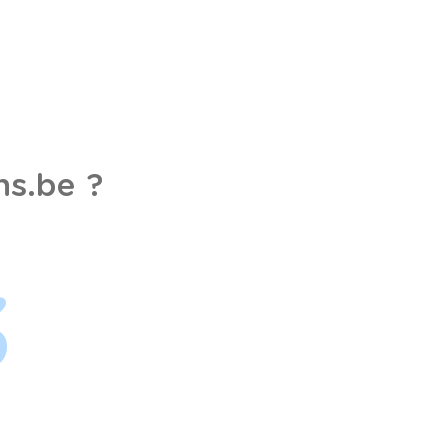
s.be ?
3