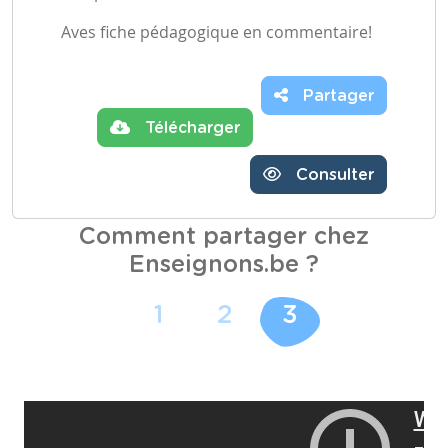
Aves fiche pédagogique en commentaire!
Partager
Télécharger
Consulter
Comment partager chez
Enseignons.be ?
1
2
3