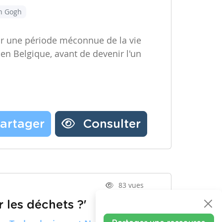
an Gogh
ir une période méconnue de la vie
 en Belgique, avant de devenir l'un
artager
Consulter
83 vues
 les déchets ?'