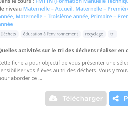
Dans le cours :
FMTTN (Formation Manuelle Techniqu
de niveau
Maternelle – Accueil, Maternelle – Premiè
année, Maternelle – Troisième année, Primaire – Pr
année
Déchets
éducation à l'environnement
recyclage
tri
Quelles activités sur le tri des déchets réaliser en 
Cette fiche a pour objectif de vous présenter une sélec
sensibiliser vos élèves au tri des déchets. Vous y trou
pour aborder ce …
Télécharger
P