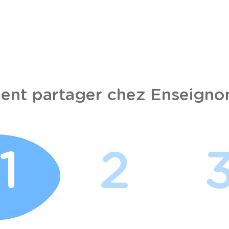
nt partager chez Enseignon
1
2