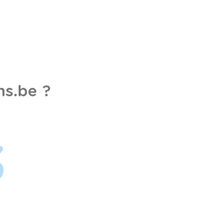
s.be ?
3