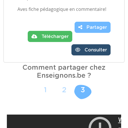
Aves fiche pédagogique en commentaire!
Partager
Télécharger
Consulter
Comment partager chez
Enseignons.be ?
1
2
3