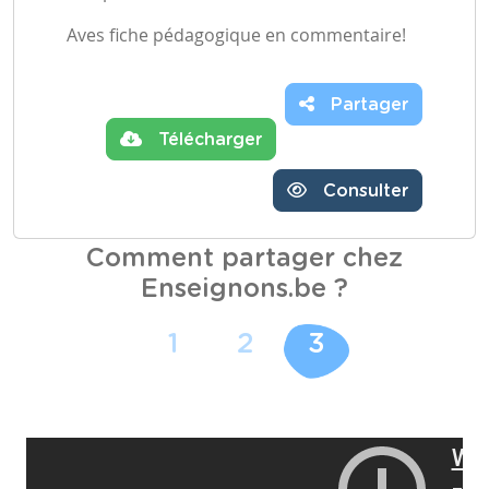
Aves fiche pédagogique en commentaire!
Partager
Télécharger
Consulter
Comment partager chez
Enseignons.be ?
1
2
3