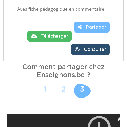
Aves fiche pédagogique en commentaire!
Partager
Télécharger
Consulter
Comment partager chez
Enseignons.be ?
1
2
3