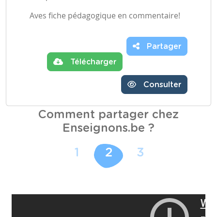
Aves fiche pédagogique en commentaire!
Partager
Télécharger
Consulter
Comment partager chez
Enseignons.be ?
1
2
3