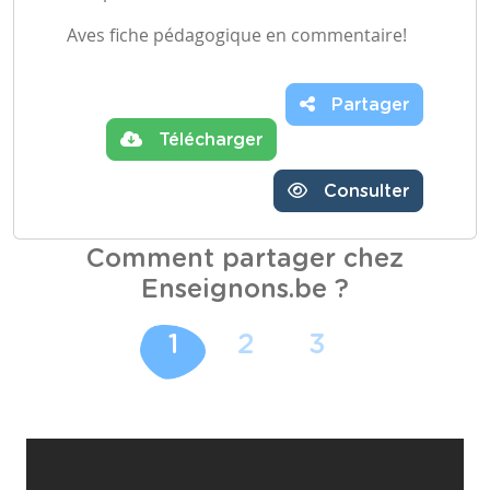
Aves fiche pédagogique en commentaire!
Partager
Télécharger
Consulter
Comment partager chez
Enseignons.be ?
1
2
3