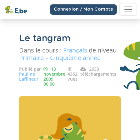
Connexion / Mon Compte
Le tangram
Dans le cours :
Français
de niveau
Primaire – Cinquième année
Publié par
13
2633
Pauline
novembre
4362
téléchargements
Laffineur
2009
vues
00:00