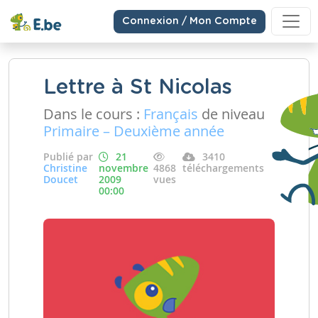
Connexion / Mon Compte
Lettre à St Nicolas
Dans le cours :
Français
de niveau
Primaire – Deuxième année
Publié par
21
3410
Christine
novembre
4868
téléchargements
Doucet
2009
vues
00:00