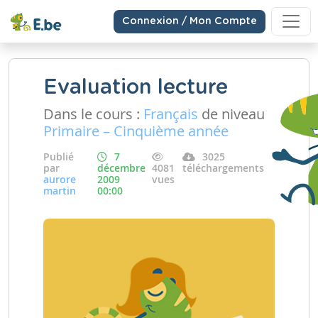
Connexion / Mon Compte
Evaluation lecture
Dans le cours :
Français
de niveau
Primaire – Cinquième année
Publié
7
3025
par
décembre
4081
téléchargements
aurore
2009
vues
martin
00:00