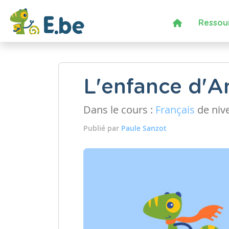
Ressou
L'enfance d'A
Dans le cours :
Français
de niv
Publié par
Paule Sanzot