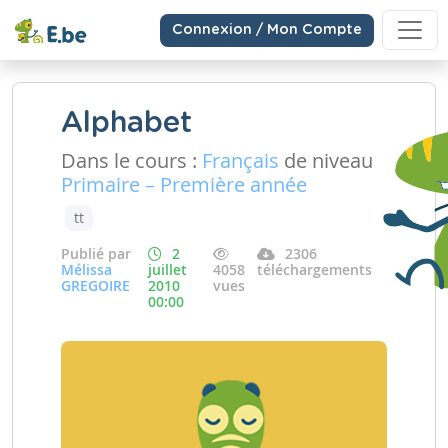
Connexion / Mon Compte
Alphabet
Dans le cours :
Français
de niveau
Primaire – Première année
tt
Publié par
2
2306
Mélissa
juillet
4058
téléchargements
GREGOIRE
2010
vues
00:00