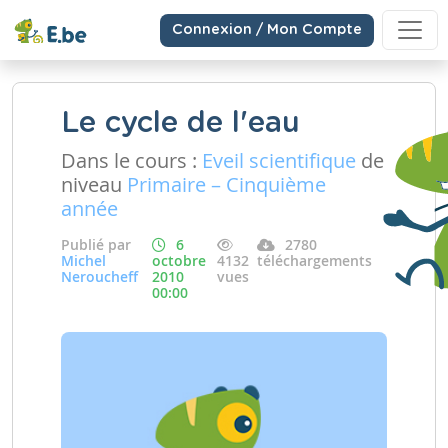
Connexion / Mon Compte
Le cycle de l'eau
Dans le cours :
Eveil scientifique
de
niveau
Primaire – Cinquième
année
Publié par
6
2780
Michel
octobre
4132
téléchargements
Neroucheff
2010
vues
00:00