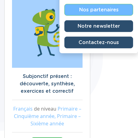
Nos partenaires
Notre newsletter
Contactez-nous
Subjonctif présent :
découverte, synthèse,
exercices et correctif
Français
de niveau
Primaire –
Cinquième année, Primaire –
Sixième année