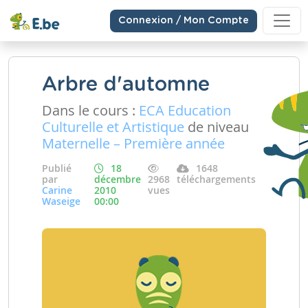
Connexion / Mon Compte
Arbre d'automne
Dans le cours :
ECA Education
Culturelle et Artistique
de niveau
Maternelle – Première année
Publié
18
1648
par
décembre
2968
téléchargements
Carine
2010
vues
Waseige
00:00