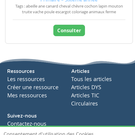
Tags : abeille ane canard cheval chèvre cochon lapin mouton
truite vache poule escargot coloriage animaux ferme
Consulter
Ressources
Articles
Les ressources
Tous les articles
Créer une ressource
Articles DYS
Mes ressources
Articles TIC
Circulaires
Suivez-nous
Contactez-nous
Soutien scolaire
Consentement d'utilisation des Cookies