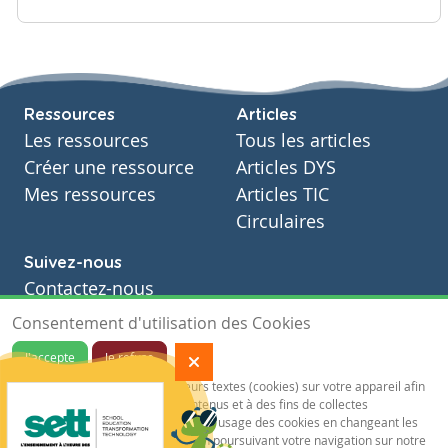
Ressources
Articles
Les ressources
Tous les articles
Créer une ressource
Articles DYS
Mes ressources
Articles TIC
Circulaires
Suivez-nous
Contactez-nous
Soutien scolaire
Consentement d'utilisation des Cookies
Notre page Facebook
J'accepte
Je refuse
S'inscrire à notre newsletter
Notre site sauvegarde des traceurs textes (cookies) sur votre appareil afin
de vous garantir de meilleurs contenus et à des fins de collectes
statistiques.Vous pouvez désactiver l'usage des cookies en changeant les
paramètres de votre navigateur. En poursuivant votre navigation sur notre