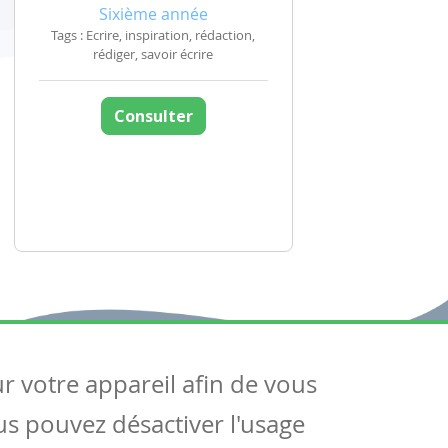
Sixième année
Tags : Ecrire, inspiration, rédaction,
rédiger, savoir écrire
Consulter
ur votre appareil afin de vous
uivez-nous
ous pouvez désactiver l'usage
ntactez-nous