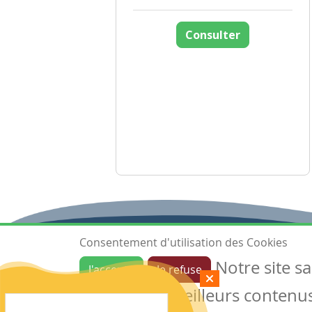
Consulter
Consentement d'utilisation des Cookies
Notre site s
J'accepte
Je refuse
Ressources
garantir de meilleurs contenus 
Les ressources