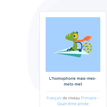
L'homophone mais-mes-
mets-met
Français
de niveau
Primaire –
Quatrième année