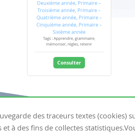
Deuxième année, Primaire –
Troisième année, Primaire –
Quatrième année, Primaire –
Cinquième année, Primaire –
Sixième année
Tags : Apprendre, grammaire,
mémoriser, règles, retenir
Consulter
auvegarde des traceurs textes (cookies) s
Articles
S
et à des fins de collectes statistiques.V
Tous les articles
Co