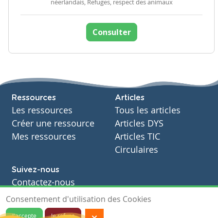
néerlandais, Refuges, respect des animaux
Consulter
Ressources
Articles
Les ressources
Tous les articles
Créer une ressource
Articles DYS
Mes ressources
Articles TIC
Circulaires
Suivez-nous
Contactez-nous
Soutien scolaire
Consentement d'utilisation des Cookies
Notre page Facebook
J'accepte
Je refuse