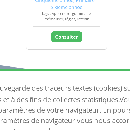
Cinquième année, Primaire –
Sixième année
Tags : Apprendre, grammaire,
mémoriser, règles, retenir
Consulter
auvegarde des traceurs textes (cookies) s
Articles
S
et à des fins de collectes statistiques.V
Tous les articles
Co
Articles DYS
paramètres de votre navigateur. En pours
Articles TIC
aramètres de navigateur vous nous accor
Circulaires