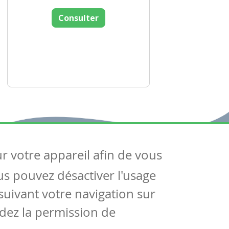
Consulter
ur votre appareil afin de vous
uivez-nous
ous pouvez désactiver l'usage
ntactez-nous
Soutien scolaire
uivant votre navigation sur
Notre page Facebook
dez la permission de
S'inscrire à notre newsletter