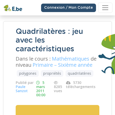
Connexion / Mon Compte
Quadrilatères : jeu
avec les
caractéristiques
Dans le cours :
Mathématiques
de
niveau
Primaire – Sixième année
polygones
propriétés
quadrilatères
Publié par
5
5730
Paule
mars
8285
téléchargements
Sanzot
2011
vues
00:00