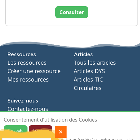
Consulter
Ressources
Articles
Les ressources
Tous les articles
Créer une ressource
Articles DYS
Mes ressources
Articles TIC
Circulaires
Suivez-nous
Contactez-nous
Soutien scolaire
Consentement d'utilisation des Cookies
Notre page Facebook
J'accepte
Je refuse
S'inscrire à notre newsletter
Notre site sauvegarde des traceurs textes (cookies) sur votre appareil afin