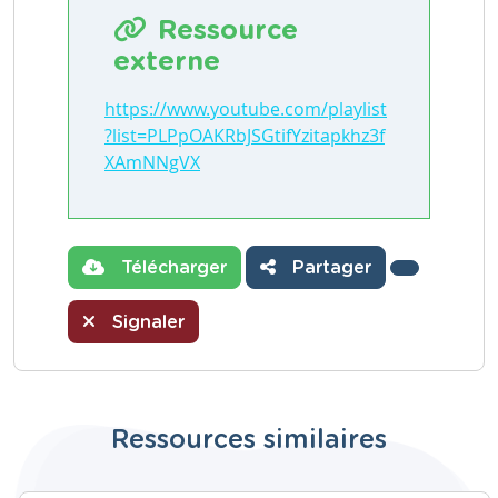
Ressource
externe
https://www.youtube.com/playlist
?list=PLPpOAKRbJSGtifYzitapkhz3f
XAmNNgVX
Télécharger
Partager
Signaler
Ressources similaires