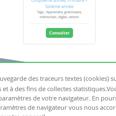
Cinquième année, Primaire –
Sixième année
Tags : Apprendre, grammaire,
mémoriser, règles, retenir
Consulter
auvegarde des traceurs textes (cookies) s
Articles
S
et à des fins de collectes statistiques.V
Tous les articles
Co
Articles DYS
paramètres de votre navigateur. En pours
Articles TIC
aramètres de navigateur vous nous accor
Circulaires