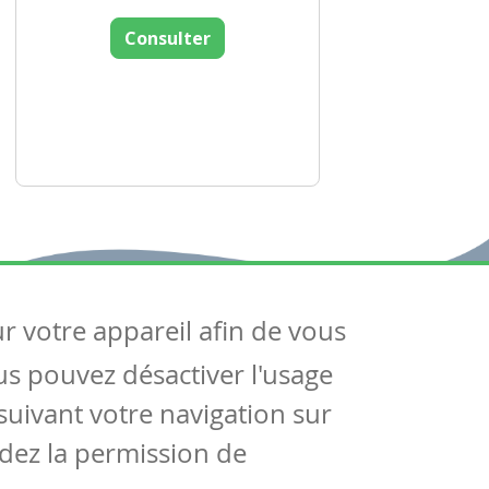
Consulter
ur votre appareil afin de vous
uivez-nous
ous pouvez désactiver l'usage
ntactez-nous
Soutien scolaire
uivant votre navigation sur
Notre page Facebook
dez la permission de
S'inscrire à notre newsletter