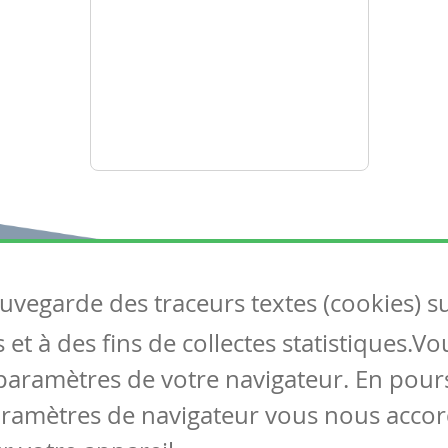
auvegarde des traceurs textes (cookies) s
Articles
S
et à des fins de collectes statistiques.V
Tous les articles
Co
Articles DYS
paramètres de votre navigateur. En pours
Articles TIC
aramètres de navigateur vous nous accor
Circulaires