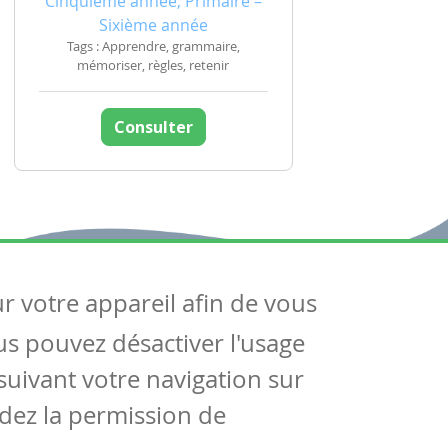
Cinquième année, Primaire –
Sixième année
Tags : Apprendre, grammaire,
mémoriser, règles, retenir
Consulter
ur votre appareil afin de vous
uivez-nous
ous pouvez désactiver l'usage
ntactez-nous
Soutien scolaire
uivant votre navigation sur
Notre page Facebook
dez la permission de
S'inscrire à notre newsletter