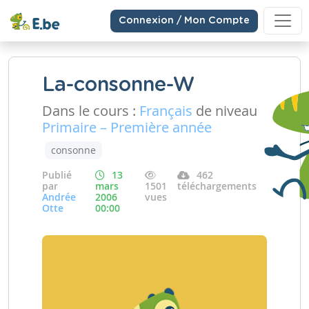
Connexion / Mon Compte
La-consonne-W
Dans le cours :
Français
de niveau
Primaire – Première année
consonne
Publié
13
462
par
mars
1501
téléchargements
Andrée
2006
vues
Otte
00:00