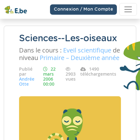
Connexion / Mon Compte
Sciences--Les-oiseaux
Dans le cours :
Eveil scientifique
de
niveau
Primaire – Deuxième année
Publié
22
1490
par
mars
2903
téléchargements
Andrée
2006
vues
Otte
00:00