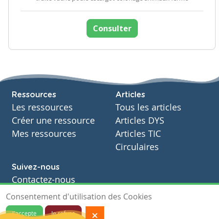
Consulter
Ressources
Articles
Les ressources
Tous les articles
Créer une ressource
Articles DYS
Mes ressources
Articles TIC
Circulaires
Suivez-nous
Contactez-nous
Soutien scolaire
Consentement d'utilisation des Cookies
Notre page Facebook
J'accepte
Je refuse